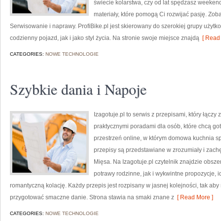
świecie kolarstwa, czy od lat spędzasz weekendy
materiały, które pomogą Ci rozwijać pasję. Zo
Serwisowanie i naprawy. ProfiBike.pl jest skierowany do szerokiej grupy użytk
codzienny pojazd, jak i jako styl życia. Na stronie swoje miejsce znajdą
[ Read 
CATEGORIES:
NOWE TECHNOLOGIE
Szybkie dania i Napoje
Izagotuje.pl to serwis z przepisami, który łą
praktycznymi poradami dla osób, które chcą go
przestrzeń online, w którym domowa kuchnia sp
przepisy są przedstawiane w zrozumiały i zach
Mięsa. Na Izagotuje.pl czytelnik znajdzie obsz
potrawy rodzinne, jak i wykwintne propozycje, i
romantyczną kolację. Każdy przepis jest rozpisany w jasnej kolejności, tak ab
przygotować smaczne danie. Strona stawia na smaki znane z
[ Read More ]
CATEGORIES:
NOWE TECHNOLOGIE