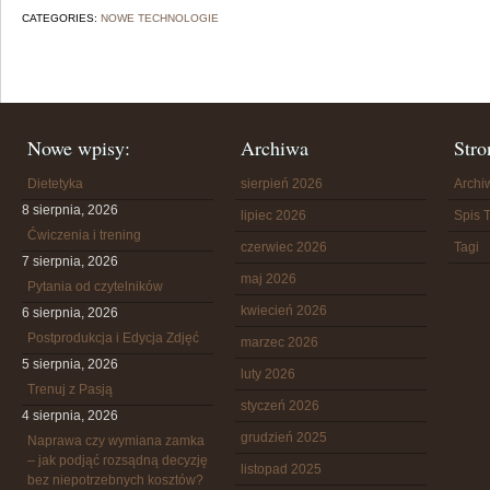
CATEGORIES:
NOWE TECHNOLOGIE
Nowe wpisy:
Archiwa
Stro
Dietetyka
sierpień 2026
Arch
8 sierpnia, 2026
lipiec 2026
Spis T
Ćwiczenia i trening
czerwiec 2026
Tagi
7 sierpnia, 2026
maj 2026
Pytania od czytelników
kwiecień 2026
6 sierpnia, 2026
Postprodukcja i Edycja Zdjęć
marzec 2026
5 sierpnia, 2026
luty 2026
Trenuj z Pasją
styczeń 2026
4 sierpnia, 2026
grudzień 2025
Naprawa czy wymiana zamka
– jak podjąć rozsądną decyzję
listopad 2025
bez niepotrzebnych kosztów?