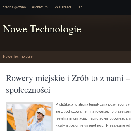
Strona główna
Archiwum
Spis Treści
Tagi
Nowe Technologie
Nowe Technologie
Rowery miejskie i Zrób to z nami 
społeczności
ProfiBike.pl to strona tematyczna poświęcony 
się z podróżowaniem na rowerze. To przestrzeń
rzetelną informacją, inspirującymi opowieściam
każdym poziomie umiejętności. Niezależnie od 