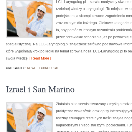
LCL-Laryngolog.pl – serwis medyczny stworzony
rzetelnej wiedzy o laryngologii. To miejsce, w
podejściem, a skomplikowane zagadnienia med
zrozumiałym dla każdego. Ciekawe kategorie to:
to, aby pomóc w lepszym rozumieniu problemów 
przez przewlekłe schorzenia, aż po poważniej
specjalistycznej. Na LCL-Laryngolog.pl znajdziesz zarówno podstawowe informa
które wyjaśniają krok po kroku na temat zdrowia nosa. LCL-Laryngolog.pl to b
swoją wiedzę
[ Read More ]
CATEGORIES:
NOWE TECHNOLOGIE
Izrael i San Marino
Zlotoloto.pl to serwis stworzony z myślą o rodz
praktyczne wskazówki oraz opisy interesujących
rodziny szukające rzetelnych treści znajdą boga
najmłodszymi i nieco starszymi pociechami. Tu