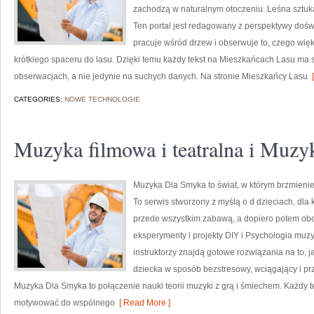
zachodzą w naturalnym otoczeniu. Leśna sztuka 
Ten portal jest redagowany z perspektywy dośw
pracuje wśród drzew i obserwuje to, czego wię
krótkiego spaceru do lasu. Dzięki temu każdy tekst na Mieszkańcach Lasu ma s
obserwacjach, a nie jedynie na suchych danych. Na stronie Mieszkańcy Lasu
[
CATEGORIES:
NOWE TECHNOLOGIE
Muzyka filmowa i teatralna i Muzyk
Muzyka Dla Smyka to świat, w którym brzmienie
To serwis stworzony z myślą o d dzieciach, dla
przede wszystkim zabawą, a dopiero potem o
eksperymenty i projekty DIY i Psychologia mu
instruktorzy znajdą gotowe rozwiązania na to,
dziecka w sposób bezstresowy, wciągający i p
Muzyka Dla Smyka to połączenie nauki teorii muzyki z grą i śmiechem. Każdy te
motywować do wspólnego
[ Read More ]