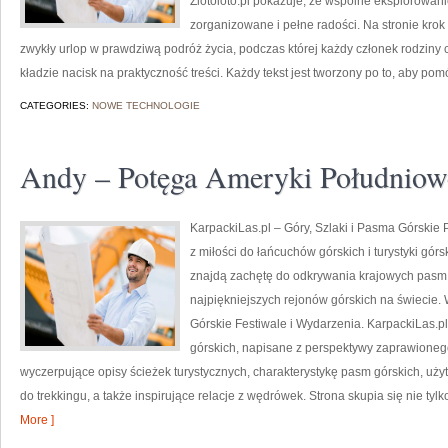
Zlotoloto.pl pokazuje, że wspólne eksplorowan
zorganizowane i pełne radości. Na stronie kro
zwykły urlop w prawdziwą podróż życia, podczas której każdy członek rodziny c
kładzie nacisk na praktyczność treści. Każdy tekst jest tworzony po to, aby pom
CATEGORIES:
NOWE TECHNOLOGIE
Andy – Potęga Ameryki Południow
KarpackiLas.pl – Góry, Szlaki i Pasma Górskie Po
z miłości do łańcuchów górskich i turystyki górs
znajdą zachętę do odkrywania krajowych pasm 
najpiękniejszych rejonów górskich na świecie.
Górskie Festiwale i Wydarzenia. KarpackiLas.p
górskich, napisane z perspektywy zaprawioneg
wyczerpujące opisy ścieżek turystycznych, charakterystykę pasm górskich, u
do trekkingu, a także inspirujące relacje z wędrówek. Strona skupia się nie t
More ]