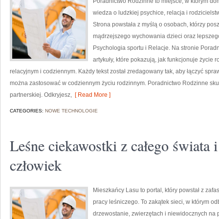
Poradnictwo Rodzinne to miejsce, w którym dom
wiedza o ludzkiej psychice, relacja i rodziciel
Strona powstała z myślą o osobach, którzy posz
mądrzejszego wychowania dzieci oraz lepszego
Psychologia sportu i Relacje. Na stronie Pora
artykuły, które pokazują, jak funkcjonuje życi
relacyjnym i codziennym. Każdy tekst został zredagowany tak, aby łączyć spra
można zastosować w codziennym życiu rodzinnym. Poradnictwo Rodzinne skupi
partnerskiej. Odkryjesz,
[ Read More ]
CATEGORIES:
NOWE TECHNOLOGIE
Leśne ciekawostki z całego świata i
człowiek
Mieszkańcy Lasu to portal, który powstał z zafa
pracy leśniczego. To zakątek sieci, w którym 
drzewostanie, zwierzętach i niewidocznych na 