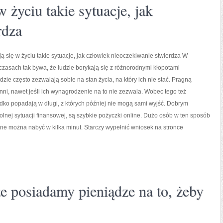
 życiu takie sytuacje, jak
rdza
 się w życiu takie sytuacje, jak człowiek nieoczekiwanie stwierdza W
asach tak bywa, że ludzie borykają się z różnorodnymi kłopotami
dzie często zezwalają sobie na stan życia, na który ich nie stać. Pragną
inni, nawet jeśli ich wynagrodzenie na to nie zezwala. Wobec tego też
ko popadają w długi, z których później nie mogą sami wyjść. Dobrym
lnej sytuacji finansowej, są szybkie pożyczki online. Dużo osób w ten sposób
line można nabyć w kilka minut. Starczy wypełnić wniosek na stronce
że posiadamy pieniądze na to, żeby