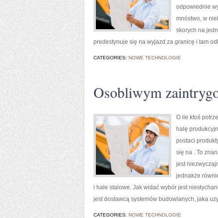
odpowiednie wy
mnóstwo, w niek
skorych na jed
predestynuje się na wyjazd za granicę i tam o
CATEGORIES:
NOWE TECHNOLOGIE
Osobliwym zaintrygo
O ile ktoś pot
halę produkcyjn
postaci produkt
się na . To zna
jest niezwyczaj
jednakże równie
i hale stalowe. Jak widać wybór jest niesłychan
jest dostawcą systemów budowlanych, jaka uzyt
CATEGORIES:
NOWE TECHNOLOGIE