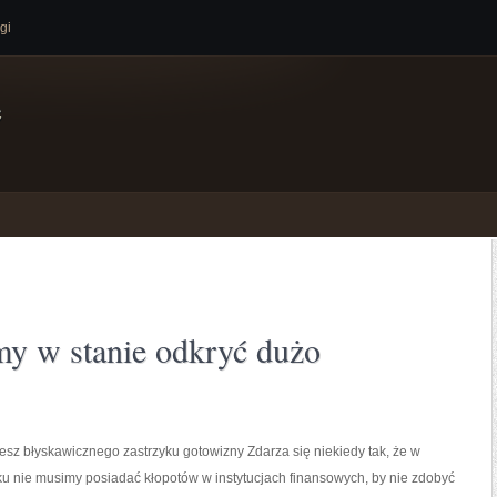
gi
e
my w stanie odkryć dużo
esz błyskawicznego zastrzyku gotowizny Zdarza się niekiedy tak, że w
 nie musimy posiadać kłopotów w instytucjach finansowych, by nie zdobyć