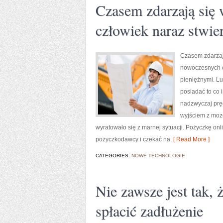
Czasem zdarzają się w
człowiek naraz stwie
Czasem zdarzają
nowoczesnych cz
pieniężnymi. Lu
posiadać to co 
nadzwyczaj pręd
wyjściem z mozo
wyratowało się z marnej sytuacji. Pożyczkę on
pożyczkodawcy i czekać na
[ Read More ]
CATEGORIES:
NOWE TECHNOLOGIE
Nie zawsze jest tak, 
spłacić zadłużenie