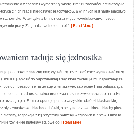
kształcenie a z czasem i wymarzoną robotę. Branż i zawodów jest niezwykle
tórych z nich rządzi niedostatek pracowników, a w innych jest nadto mnóstwo
no stanowisko. W związku z tym też coraz więcej wyedukowanych osób,
dkrywanie pracy. Za granicą wolno odnaleźć
[ Read More ]
waniem raduje się jednostka
rzebuje pobudować znaczną halę wytwórczą Jeżeli ktoś chce wybudować dużą
ą, musi się zgłosić do odpowiedniej firmy, która zaoferuje mu najważniejszej
y i posługi. Bezspornie na uwagę w tej sprawie, zapracuje firma ogłaszająca
na i doceniana jednostka, jakiej propozycja jest niezwykle szczególna, gdyż
nie rozciągnięta. Firma proponuje przede wszystkim obróbki blacharskie,
ż płyty warstwowe, blachodachówki, blachy trapezowe, kioski, blachy płaskie
ie złożony, zaspokaja z tej przyczyny potrzeby wszystkich klientów. Firma ta
kuje tzw lekkie materiały stalowe do
[ Read More ]