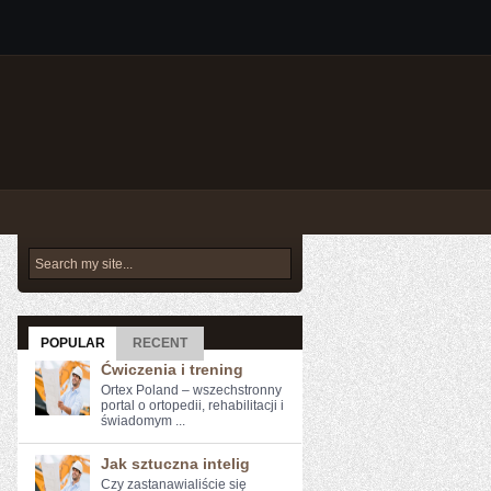
POPULAR
RECENT
Ćwiczenia i trening
Ortex Poland – wszechstronny
portal o ortopedii, rehabilitacji i
świadomym ...
Jak sztuczna intelig
Czy zastanawialiście ​się