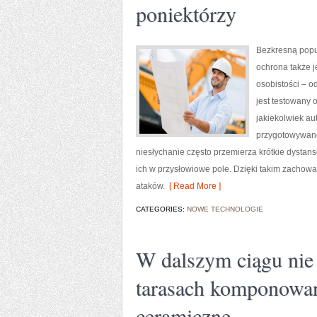
poniektórzy
Bezkresną popu
ochrona także j
osobistości – o
jest testowany
jakiekolwiek a
przygotowywane.
niesłychanie często przemierza krótkie dysta
ich w przysłowiowe pole. Dzięki takim zachow
ataków.
[ Read More ]
CATEGORIES:
NOWE TECHNOLOGIE
W dalszym ciągu ni
tarasach komponowan
ceramiczne