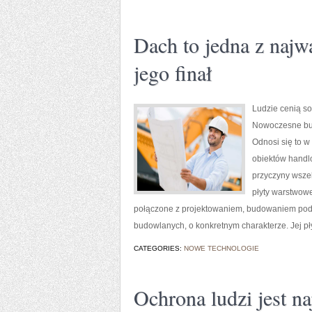
Dach to jedna z najw
jego finał
Ludzie cenią s
Nowoczesne bud
Odnosi się to w
obiektów handlo
przyczyny wszel
płyty warstwowe
połączone z projektowaniem, budowaniem pod
budowlanych, o konkretnym charakterze. Jej pł
CATEGORIES:
NOWE TECHNOLOGIE
Ochrona ludzi jest na