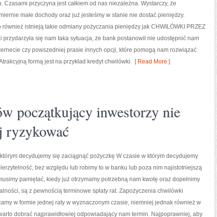
. Czasami przyczyna jest całkiem od nas niezależna. Wystarczy, że
ernie małe dochody oraz już jesteśmy w stanie nie dostać pieniędzy.
o również istnieją takie odmiany pożyczania pieniędzy jak CHWILÓWKI PRZEZ
 przydarzyła się nam taka sytuacja, że bank postanowił nie udostępnić nam
ternecie czy powszedniej prasie innych opcji, które pomogą nam rozwiązać
trakcyjną formą jest na przykład kredyt chwilówki.
[ Read More ]
w początkujący inwestorzy nie
j ryzykować
tórym decydujemy się zaciągnąć pożyczkę W czasie w którym decydujemy
ierzytelność, bez względu lub robimy to w banku lub poza nim najistotniejszą
j musimy pamiętać, kiedy już otrzymamy potrzebną nam kwotę oraz dopełnimy
alności, są z pewnością terminowe spłaty rat. Zapożyczenia chwilówki
camy w formie jednej raty w wyznaczonym czasie, niemniej jednak również w
warto dobrać najprawidłowiej odpowiadający nam termin. Najpoprawniej, aby