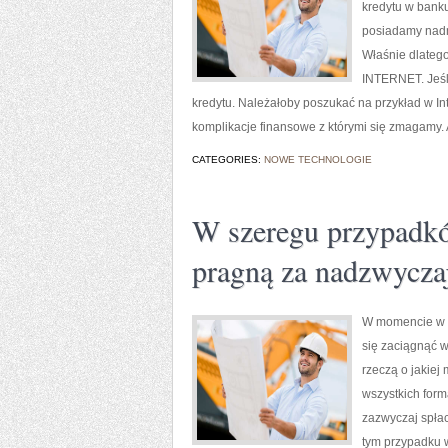
kredytu w banku
posiadamy nadmi
Właśnie dlateg
INTERNET. Jeśli
kredytu. Należałoby poszukać na przykład w In
komplikacje finansowe z którymi się zmagamy. A
CATEGORIES:
NOWE TECHNOLOGIE
W szeregu przypadkó
pragną za nadzwycza
W momencie w k
się zaciągnąć w
rzeczą o jakie
wszystkich form
zazwyczaj spła
tym przypadku 