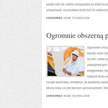
spłata raty lub całości przypadała na dzień w 
uregulować, na przykład może być to ostateczn
CATEGORIES:
NOWE TECHNOLOGIE
Ogromnie obszerną p
Ogromnie znaczn
bardzo dużo la
by móc sobie p
pojedynkę tych 
księgowego, by 
tutejsze biura 
na tyle wieloraka i dostatnia, że każdemu nask
strony www, co jest sporym uproszczeniem. Wsz
CATEGORIES:
NOWE TECHNOLOGIE