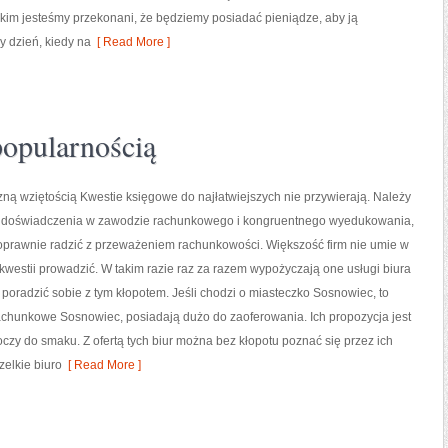
jakim jesteśmy przekonani, że będziemy posiadać pieniądze, aby ją
y dzień, kiedy na
[ Read More ]
opularnością
ą wziętością Kwestie księgowe do najłatwiejszych nie przywierają. Należy
t doświadczenia w zawodzie rachunkowego i kongruentnego wyedukowania,
oprawnie radzić z przeważeniem rachunkowości. Większość firm nie umie w
kwestii prowadzić. W takim razie raz za razem wypożyczają one usługi biura
poradzić sobie z tym kłopotem. Jeśli chodzi o miasteczko Sosnowiec, to
rachunkowe Sosnowiec, posiadają dużo do zaoferowania. Ich propozycja jest
oczy do smaku. Z ofertą tych biur można bez kłopotu poznać się przez ich
elkie biuro
[ Read More ]