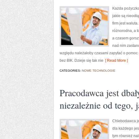
Każda pożyczka
jakie są nieod
firm jest walut
różnorodna, a 
a czasem gorszy
nad nim zastano
względu należałoby czasami zapytać o pomoc pr
bez BIK. Dzieje się tak nie
[ Read More ]
CATEGORIES:
NOWE TECHNOLOGIE
Pracodawca jest dba
niezależnie od tego, 
Chlebodawca jes
dla każdego jes
tym również nal