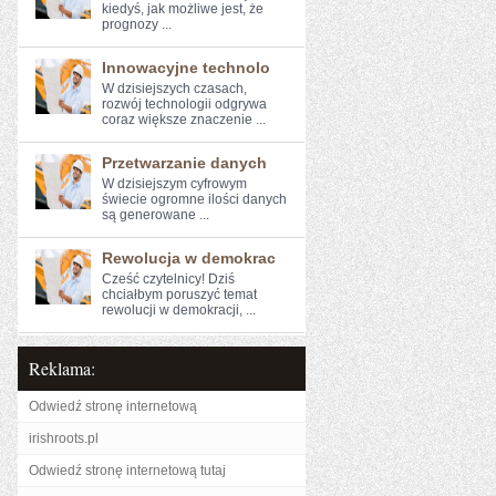
‍kiedyś, jak możliwe⁣ jest, że​
prognozy ...
Innowacyjne technolo
W dzisiejszych⁢ czasach,
rozwój technologii‌ odgrywa
coraz większe ​znaczenie ...
Przetwarzanie danych
W dzisiejszym cyfrowym
świecie ogromne ⁤ilości danych
⁤są generowane ...
Rewolucja w demokrac
Cześć czytelnicy! Dziś
chciałbym poruszyć temat
rewolucji​ w demokracji, ...
Reklama:
Odwiedź stronę internetową
irishroots.pl
Odwiedź stronę internetową tutaj