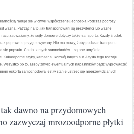
larnością raduje się w chwili współczesnej jednostka Podczas podróży
est ważna. Patrząc na to, jak transportowani są prezydenci lub ważne
d razu zauważamy, że sejfy domowe dotyczy także transportu. Każdy środek
 oraz poprawnie przygotowywany. Nie ma mowy, żeby podczas transportu
uto się popsuło. Co do samych samochodów – są one umyślnie
 Kuloodporne szyby, karoseria i konwój innych aut. Asysta tego rodzaju
nse. Wszystko po to, ażeby zmylić ewentualnych napastników bądź wyprowadzić
aniom eskorta samochodowa jest w stanie ustrzec się nieprzewidzianych
e tak dawno na przydomowych
o zazwyczaj mrozoodporne płytki