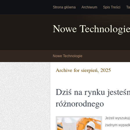
Strona główna
Archiwum
Spis Treści
Ta
Nowe Technologi
Nowe Technologie
Archive for sierpień, 2025
Dziś na rynku jesteś
różnorodnego
Jeżeli wyszukuj
żadnym wypadku