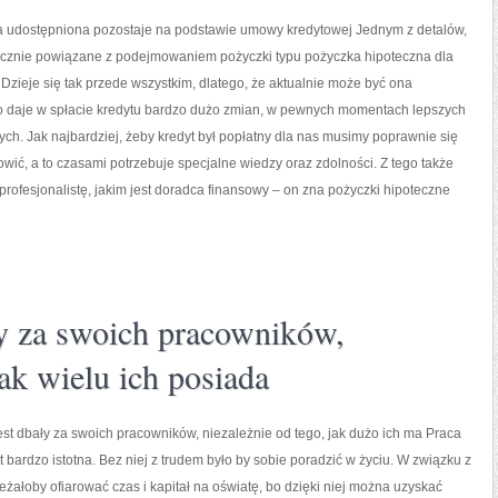
 udostępniona pozostaje na podstawie umowy kredytowej Jednym z detalów,
łącznie powiązane z podejmowaniem pożyczki typu pożyczka hipoteczna dla
a. Dzieje się tak przede wszystkim, dlatego, że aktualnie może być ona
to daje w spłacie kredytu bardzo dużo zmian, w pewnych momentach lepszych
ch. Jak najbardziej, żeby kredyt był popłatny dla nas musimy poprawnie się
wić, a to czasami potrzebuje specjalne wiedzy oraz zdolności. Z tego także
ofesjonalistę, jakim jest doradca finansowy – on zna pożyczki hipoteczne
ły za swoich pracowników,
jak wielu ich posiada
t dbały za swoich pracowników, niezależnie od tego, jak dużo ich ma Praca
t bardzo istotna. Bez niej z trudem było by sobie poradzić w życiu. W związku z
eżałoby ofiarować czas i kapitał na oświatę, bo dzięki niej można uzyskać