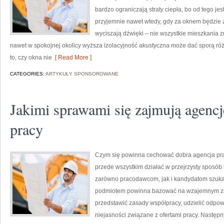
bardzo ograniczają straty ciepła, bo od tego je
przyjemnie nawet wtedy, gdy za oknem będzie z
wyciszają dźwięki – nie wszystkie mieszkania z
nawet w spokojnej okolicy wyższa izolacyjność akustyczna może dać sporą różn
to, czy okna nie
[ Read More ]
CATEGORIES:
ARTYKUŁY SPONSOROWANE
Jakimi sprawami się zajmują agenc
pracy
Czym się powinna cechować dobra agencja prac
przede wszystkim działać w przejrzysty sposó
zarówno pracodawcom, jak i kandydatom szukaj
podmiotem powinna bazować na wzajemnym za
przedstawić zasady współpracy, udzielić odpowi
niejasności związane z ofertami pracy. Następ