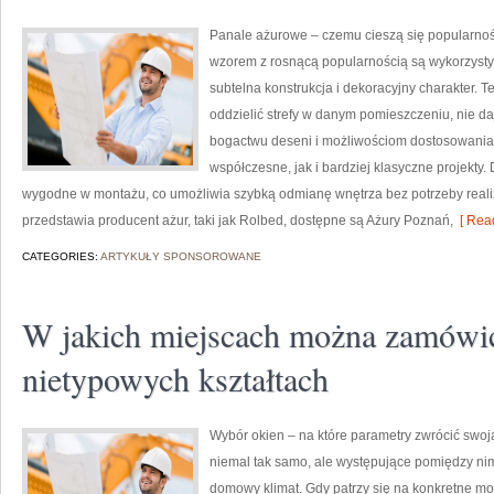
Panale ażurowe – czemu cieszą się popularno
wzorem z rosnącą popularnością są wykorzystyw
subtelna konstrukcja i dekoracyjny charakter. 
oddzielić strefy w danym pomieszczeniu, nie daj
bogactwu deseni i możliwościom dostosowania
współczesne, jak i bardziej klasyczne projekty. 
wygodne w montażu, co umożliwia szybką odmianę wnętrza bez potrzeby realiz
przedstawia producent ażur, taki jak Rolbed, dostępne są Ażury Poznań,
[ Read
CATEGORIES:
ARTYKUŁY SPONSOROWANE
W jakich miejscach można zamówi
nietypowych kształtach
Wybór okien – na które parametry zwrócić swoj
niemal tak samo, ale występujące pomiędzy nim
domowy klimat. Gdy patrzy się na konkretne mo