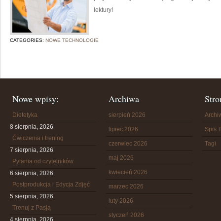
lektury!
CATEGORIES:
NOWE TECHNOLOGIE
Nowe wpisy:
Archiwa
Stro
Dietetyka
sierpień 2026
Arch
8 sierpnia, 2026
lipiec 2026
Spis T
Ćwiczenia i trening
czerwiec 2026
Tagi
7 sierpnia, 2026
maj 2026
Pytania od czytelników
kwiecień 2026
6 sierpnia, 2026
Postprodukcja i Edycja Zdjęć
marzec 2026
5 sierpnia, 2026
luty 2026
Trenuj z Pasją
styczeń 2026
4 sierpnia, 2026