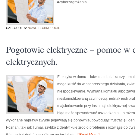
#cyberzagrożenia
CATEGORIES:
NOWE TECHNOLOGIE
Pogotowie elektryczne – pomoc w 
elektrycznych.
Elektryka w domu – łatwizna dla laika czy tema
mogą kusić do własnoręcznego działania, zwła
niespodziewanie. Wymiana kontaktu albo zawie
nieskomplikowaną czynnością, jednak jeśli brak
majsterkowanie przy instalacji elektrycznej st
błąd może spowodować uszkodzenia lub rażen
wykonane naprawy zwykle pojawiają się ponownie, powodując frustrację i gener
Poznań, taki jak Ilumar, szybko zidentyfikuje źródło problemu i rozwiąże go tr
Warto wiedzieć, że współczesne instalacje
[ Read More ]