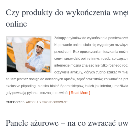
Czy produkty do wykończenia wnę
online
Zakupy artykułów do wykończenia pomieszczeń p
Kupowanie online stało się wygodnym rozwiąza
przestrzeni. Bez opuszczania mieszkania możn
ceny i sprawdzić opinie innych osób, co częst
internecie można znaleźć nie tylko różnego rodz
oczywiste artykuły, których trudno szukać w m
atutem jest też dostęp do dokładnych opisów, zdjęć oraz filtrów, co widać na prz
exclusive.pl/podlogi-bielsko-biala/. Sporo sklepów, takich jak Interior, umożli
gdy powstają pytania, można je rozwiać
[ Read More ]
CATEGORIES:
ARTYKUŁY SPONSOROWANE
Panele ażurowe – na co zwracać u