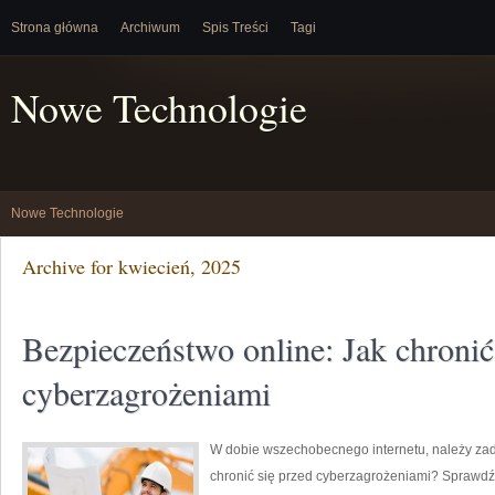
Strona główna
Archiwum
Spis Treści
Tagi
Nowe Technologie
Nowe Technologie
Archive for kwiecień, 2025
Bezpieczeństwo online: Jak chronić
cyberzagrożeniami
W dobie wszechobecnego internetu, należy zad
chronić się przed cyberzagrożeniami? Sprawd