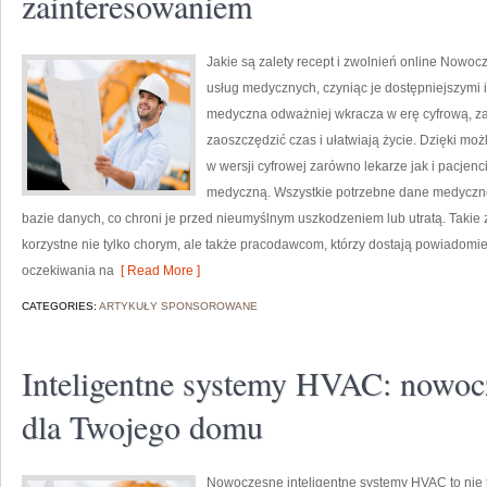
zainteresowaniem
Jakie są zalety recept i zwolnień online Nowo
usług medycznych, czyniąc je dostępniejszymi 
medyczna odważniej wkracza w erę cyfrową, za
zaoszczędzić czas i ułatwiają życie. Dzięki mo
w wersji cyfrowej zarówno lekarze jak i pacje
medyczną. Wszystkie potrzebne dane medycz
bazie danych, co chroni je przed nieumyślnym uszkodzeniem lub utratą. Takie zw
korzystne nie tylko chorym, ale także pracodawcom, którzy dostają powiadomi
oczekiwania na
[ Read More ]
CATEGORIES:
ARTYKUŁY SPONSOROWANE
Inteligentne systemy HVAC: nowoc
dla Twojego domu
Nowoczesne inteligentne systemy HVAC to nie t