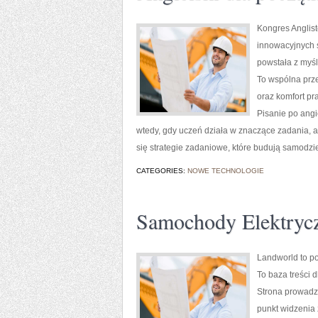
Kongres Anglist
innowacyjnych s
powstała z myśl
To wspólna prze
oraz komfort pr
Pisanie po angie
wtedy, gdy uczeń działa w znaczące zadania, a 
się strategie zadaniowe, które budują samodzi
CATEGORIES:
NOWE TECHNOLOGIE
Samochody Elektryc
Landworld to po
To baza treści 
Strona prowadzi
punkt widzenia 