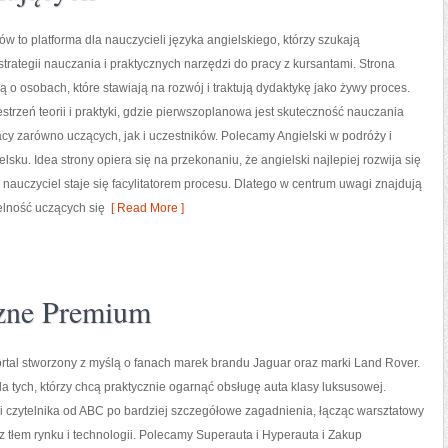
ów to platforma dla nauczycieli języka angielskiego, którzy szukają
trategii nauczania i praktycznych narzędzi do pracy z kursantami. Strona
ą o osobach, które stawiają na rozwój i traktują dydaktykę jako żywy proces.
strzeń teorii i praktyki, gdzie pierwszoplanowa jest skuteczność nauczania
acy zarówno uczących, jak i uczestników. Polecamy Angielski w podróży i
lsku. Idea strony opiera się na przekonaniu, że angielski najlepiej rozwija się
nauczyciel staje się facylitatorem procesu. Dlatego w centrum uwagi znajdują
elność uczących się
[ Read More ]
zne Premium
rtal stworzony z myślą o fanach marek brandu Jaguar oraz marki Land Rover.
dla tych, którzy chcą praktycznie ogarnąć obsługę auta klasy luksusowej.
 czytelnika od ABC po bardziej szczegółowe zagadnienia, łącząc warsztatowy
z tłem rynku i technologii. Polecamy Superauta i Hyperauta i Zakup