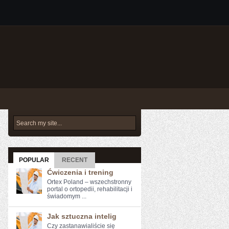
POPULAR
RECENT
Ćwiczenia i trening
Ortex Poland – wszechstronny
portal o ortopedii, rehabilitacji i
świadomym ...
Jak sztuczna intelig
Czy zastanawialiście ​się