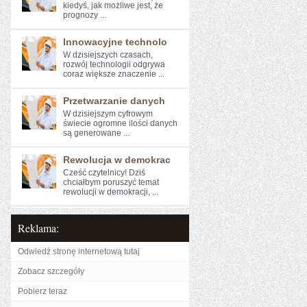
‍kiedyś, jak możliwe⁣ jest, że​
prognozy ...
Innowacyjne technolo
W dzisiejszych⁢ czasach,
rozwój technologii‌ odgrywa
coraz większe ​znaczenie ...
Przetwarzanie danych
W dzisiejszym cyfrowym
świecie ogromne ⁤ilości danych
⁤są generowane ...
Rewolucja w demokrac
Cześć czytelnicy! Dziś
chciałbym poruszyć temat
rewolucji​ w demokracji, ...
Reklama:
Odwiedź stronę internetową tutaj
Zobacz szczegóły
Pobierz teraz