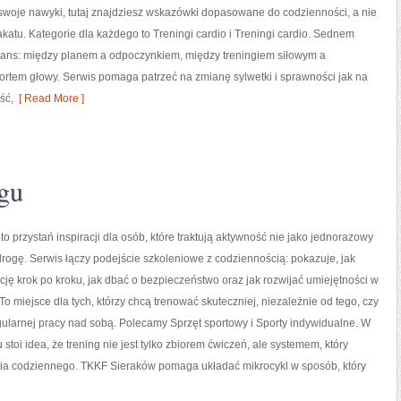
woje nawyki, tutaj znajdziesz wskazówki dopasowane do codzienności, a nie
akatu. Kategorie dla każdego to Treningi cardio i Treningi cardio. Sednem
alans: między planem a odpoczynkiem, między treningiem siłowym a
ortem głowy. Serwis pomaga patrzeć na zmianę sylwetki i sprawności jak na
ść,
[ Read More ]
ngu
o przystań inspiracji dla osób, które traktują aktywność nie jako jednorazowy
 drogę. Serwis łączy podejście szkoleniowe z codziennością: pokazuje, jak
ę krok po kroku, jak dbać o bezpieczeństwo oraz jak rozwijać umiejętności w
 To miejsce dla tych, którzy chcą trenować skuteczniej, niezależnie od tego, czy
gularnej pracy nad sobą. Polecamy Sprzęt sportowy i Sporty indywidualne. W
stoi idea, że trening nie jest tylko zbiorem ćwiczeń, ale systemem, który
ia codziennego. TKKF Sieraków pomaga układać mikrocykl w sposób, który