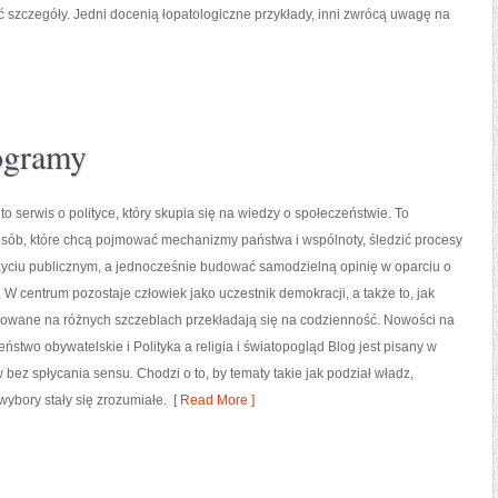
 szczegóły. Jedni docenią łopatologiczne przykłady, inni zwrócą uwagę na
rogramy
 to serwis o polityce, który skupia się na wiedzy o społeczeństwie. To
osób, które chcą pojmować mechanizmy państwa i wspólnoty, śledzić procesy
yciu publicznym, a jednocześnie budować samodzielną opinię w oparciu o
y. W centrum pozostaje człowiek jako uczestnik demokracji, a także to, jak
owane na różnych szczeblach przekładają się na codzienność. Nowości na
eństwo obywatelskie i Polityka a religia i światopogląd Blog jest pisany w
z spłycania sensu. Chodzi o to, by tematy takie jak podział władz,
wybory stały się zrozumiałe.
[ Read More ]