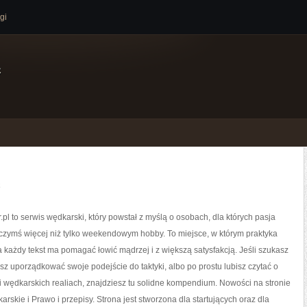
gi
e
.pl to serwis wędkarski, który powstał z myślą o osobach, dla których pasja
czymś więcej niż tylko weekendowym hobby. To miejsce, w którym praktyka
 a każdy tekst ma pomagać łowić mądrzej i z większą satysfakcją. Jeśli szukasz
z uporządkować swoje podejście do taktyki, albo po prostu lubisz czytać o
i wędkarskich realiach, znajdziesz tu solidne kompendium. Nowości na stronie
arskie i Prawo i przepisy. Strona jest stworzona dla startujących oraz dla