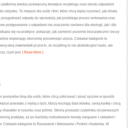
o platforma wiedzy poświęcony tematyce recyklingu oraz obrotu odpadami
o odzysku. To miejsce dla osób i firm, które chcą lepiej rozumieć, jak działa
ak przygotować odpady do sprzedaży, jak przebiega proces sortowania oraz
we postępowanie z odpadami ma znaczenie zarówno dla ekologii, jak i dla
a skupia się na praktyce: pokazuje, jak zamienić pozornie bezużyteczne rzeczy
ześnie wspierając ekonomię ponownego użycia. Ciekawe kategorie to
wną ideą makmetalik.pl jest to, że recykling to nie abstrakcyjne hasło, ale
czy, czym jest
[ Read More ]
a
łen pomysłów blog dla osób, które chcą szkicować i pisać ręcznie w sposób
ejsce powstało z myślą o tych, którzy kochają ślad ołówka, cenią kartkę i chcą
charakter w rysunku oraz piśmie. Strona prowadzi czytelnika od pierwszych
zienną praktykę, aż po bardziej rozbudowane tematy związane z układem i
 Ciekawe kategorie to Rysowanie i Malowanie i Portret i Anatomia. W