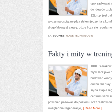
uporządkować s
do ideałów z pl
12ton.pl jest b
wytrzymałością, między stylem jedzenia a komf
długofalową strategię, gdzie liczą się regularno
CATEGORIES:
NOWE TECHNOLOGIE
Fakty i mity w treni
TKKF Sieraków t
zryw, lecz jako
budować kondycj
duchu fair play.
są na etapie re
centrum serwisu 
powinien pasować do poziomu oraz realiów dn
uwzględnia regenerację,
[ Read More ]