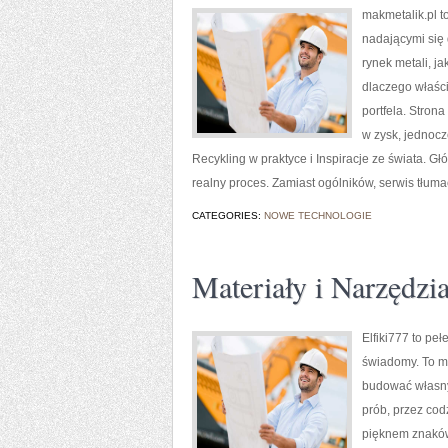
makmetalik.pl t
nadającymi się d
rynek metali, j
dlaczego właści
portfela. Stron
w zysk, jednoc
Recykling w praktyce i Inspiracje ze świata. Głó
realny proces. Zamiast ogólników, serwis tłuma
CATEGORIES:
NOWE TECHNOLOGIE
Materiały i Narzędzi
Elfiki777 to pe
świadomy. To mi
budować własny 
prób, przez cod
pięknem znaków.