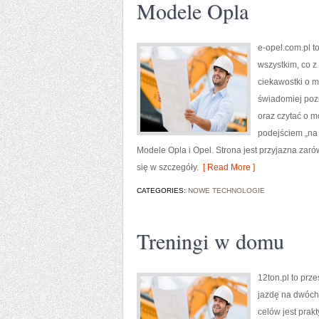
Modele Opla
e-opel.com.pl t
wszystkim, co z
ciekawostki o m
świadomiej poz
oraz czytać o m
podejściem „na c
Modele Opla i Opel. Strona jest przyjazna zarów
się w szczegóły.
[ Read More ]
CATEGORIES:
NOWE TECHNOLOGIE
Treningi w domu
12ton.pl to prz
jazdę na dwóch 
celów jest prak