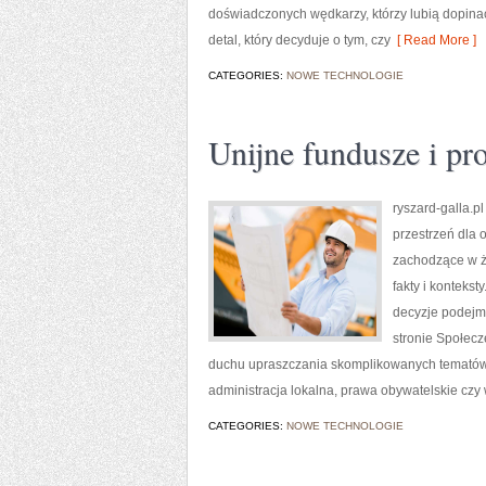
doświadczonych wędkarzy, którzy lubią dopinać
detal, który decyduje o tym, czy
[ Read More ]
CATEGORIES:
NOWE TECHNOLOGIE
Unijne fundusze i p
ryszard-galla.pl
przestrzeń dla 
zachodzące w ż
fakty i kontekst
decyzje podejm
stronie Społecz
duchu upraszczania skomplikowanych tematów be
administracja lokalna, prawa obywatelskie czy 
CATEGORIES:
NOWE TECHNOLOGIE