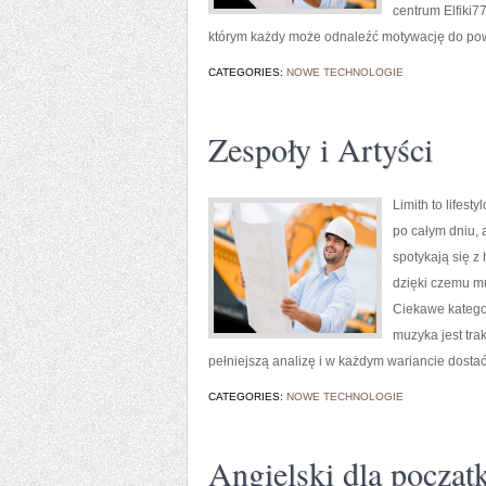
centrum Elfiki77
którym każdy może odnaleźć motywację do powr
CATEGORIES:
NOWE TECHNOLOGIE
Zespoły i Artyści
Limith to lifes
po całym dniu, a
spotykają się z
dzięki czemu muz
Ciekawe kategor
muzyka jest trak
pełniejszą analizę i w każdym wariancie dosta
CATEGORIES:
NOWE TECHNOLOGIE
Angielski dla począt