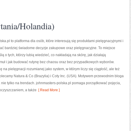
tania/Holandia)
ska.pl to platforma dla osób, które interesują się produktami pielęgnacyjnymi i
ć bardziej świadome decyzje zakupowe oraz pielęgnacyjne. To miejsce
ą o tych, którzy lubią wiedzieć, co nakładają na skórę, jak działają
muł i jak budować rutynę bez chaosu oraz bez przypadkowych wyborów.
ę na pielęgnacji rozumianej jako system, w którym liczy się ciągłość, ale też
olecamy Natura & Co (Brazylia) i Coty Inc. (USA). Motywem przewodnim bloga
 a nie tylko na trendach. johnmasters-polska.pl pomaga porządkować pojęcia,
oczyszczaniem, a także
[ Read More ]