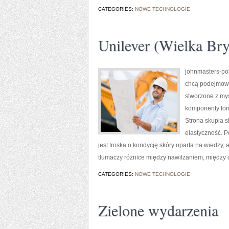
CATEGORIES:
NOWE TECHNOLOGIE
Unilever (Wielka Bry
johnmasters-pol
chcą podejmowa
stworzone z myśl
komponenty for
Strona skupia si
elastyczność. P
jest troska o kondycję skóry oparta na wiedzy,
tłumaczy różnice między nawilżaniem, między 
CATEGORIES:
NOWE TECHNOLOGIE
Zielone wydarzenia