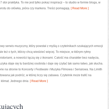
7 stoi praktyka. To nie jest tylko pokaz inspiracji – to studio w formie bloga, w
otu do ołówka, pióra czy markera. Treści pomagają
[ Read More ]
tylowy serwis muzyczny, który powstał z myślą o czytelnikach szukających emocji
le też o tych, którzy chcą wiedzieć więcej. To miejsce, w którym rytmy
 historiami, a nowości łączą się z ikonami. Całość ma charakter bez nadęcia,
yka staje się tu bardziej osobista i daje się czytać tak samo łatwo, jak słucha.
ie na stronie to Koncerty i Festiwale i Muzyka Filmowa i Serialowa. Na Limith
towana jak podróż, w której liczy się zabawa. Czytelnik może trafić na
ć klimat. Jednego dnia
[ Read More ]
kujących