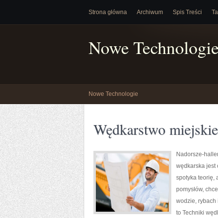
Strona główna
Archiwum
Spis Treści
Ta
Nowe Technologi
Nowe Technologie
Wędkarstwo miejskie
Nadorsze-haller
wędkarska jest 
spotyka teorię,
pomysłów, chces
wodzie, rybach 
to Techniki wędk