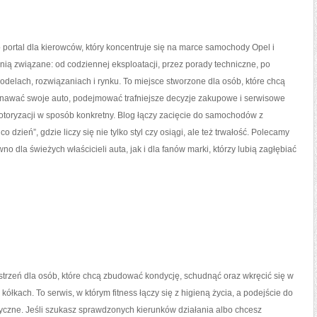
o portal dla kierowców, który koncentruje się na marce samochody Opel i
 nią związane: od codziennej eksploatacji, przez porady techniczne, po
odelach, rozwiązaniach i rynku. To miejsce stworzone dla osób, które chcą
nawać swoje auto, podejmować trafniejsze decyzje zakupowe i serwisowe
otoryzacji w sposób konkretny. Blog łączy zacięcie do samochodów z
o dzień”, gdzie liczy się nie tylko styl czy osiągi, ale też trwałość. Polecamy
no dla świeżych właścicieli auta, jak i dla fanów marki, którzy lubią zagłębiać
estrzeń dla osób, które chcą zbudować kondycję, schudnąć oraz wkręcić się w
kółkach. To serwis, w którym fitness łączy się z higieną życia, a podejście do
tyczne. Jeśli szukasz sprawdzonych kierunków działania albo chcesz