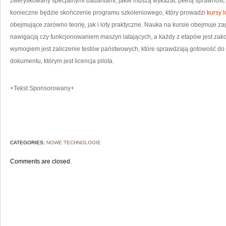
zweryfikowany specjalnymi badaniami, jakie muszą wykazać pełną sprawność p
konieczne będzie skończenie programu szkoleniowego, który prowadzi
kursy l
obejmujące zarówno teorię, jak i loty praktyczne. Nauka na kursie obejmuje z
nawigacją czy funkcjonowaniem maszyn latających, a każdy z etapów jest 
wymogiem jest zaliczenie testów państwowych, które sprawdzają gotowość do 
dokumentu, którym jest licencja pilota.
+Tekst Sponsorowany+
CATEGORIES:
NOWE TECHNOLOGIE
Comments are closed.