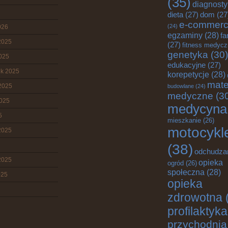
(35)
diagnost
dieta
(27)
dom
(27
e-commer
(24)
026
egzaminy
(28)
fa
2025
(27)
fitness medyc
genetyka
(30)
2025
edukacyjne
(27)
ik 2025
korepetycje
(28)
mate
2025
budowlane
(24)
medyczne
(3
2025
medycyna
5
mieszkanie
(26)
motocykl
2025
(38)
odchudza
2025
opieka
ogród
(26)
społeczna
(28)
025
opieka
zdrowotna
profilaktyka
przychodnia