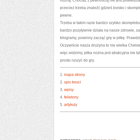
nożną. Chociaż z pewnością nie jest powiedziane
przecież trzeba znaleźć gdzieś boisko i skomp
pewne.
Trzeba w takim razie bardzo szybko skompleto
bardzo pozytywnie działa na nasze zdrowie, za
kilogramy, powinny zacząć grę w piłkę. Prawdz
Oczywiście nasza drużyna to nie wielka Chels
więc widzimy, piłka nożna jest atrakcyjna nie ty
prostu ruszyć do gry.
1.
mapa strony
2.
spis tresci
3.
wpisy
4.
felietony
5.
artykuly