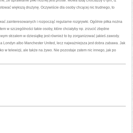
, że uprawianie piłki nożnej jest proste. Mowa tutaj chociażby o tym, iż
letować większą drużynę. Oczywiście dla osoby chcącej nic trudnego, to
wać zainteresowanych i rozpocząć regularne rozgrywki. Ogólnie piłka nożna
tem w szczególności takie osoby, które chciałyby np. zrzucić zbędne
iwym strzałem w dziesiątkę jest również to by zorganizować jakieś zawody.
ea Londyn albo Manchester United, lecz najważniejsza jest dobra zabawa. Jak
lko w telewizji, ale także na żywo. Nie pozostaje zatem nic innego, jak po