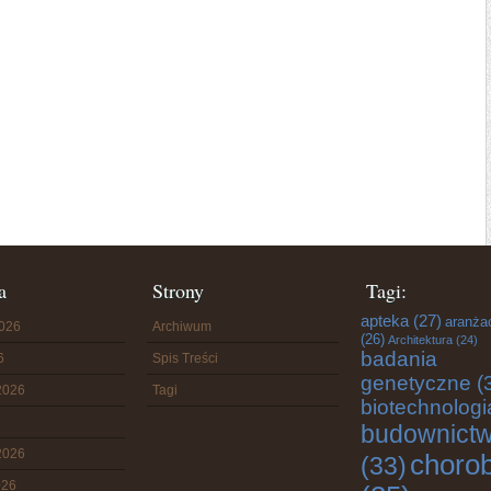
a
Strony
Tagi:
apteka
(27)
aranża
2026
Archiwum
(26)
Architektura
(24)
badania
6
Spis Treści
genetyczne
(
2026
Tagi
biotechnologi
budownict
2026
choro
(33)
026