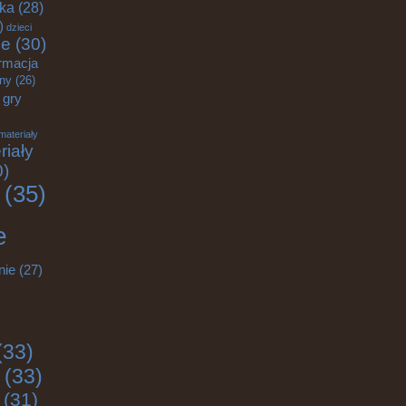
yka
(28)
)
dzieci
ce
(30)
rmacja
zny
(26)
gry
materiały
riały
0)
(35)
e
nie
(27)
(33)
(33)
(31)