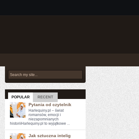
POPULAR
RECENT
Pytania od czytelnik
Harlequiny.pl – świat
romansów, emocji i
niezapomnianych
historiiHarlequiny.pl to wyjątkowe ...
Jak sztuczna intelig