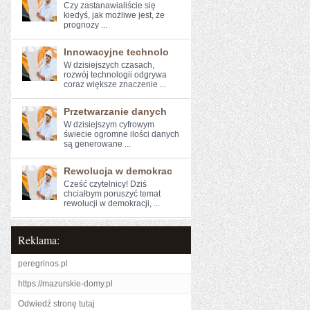
Czy zastanawialiście ​się
‍kiedyś, jak możliwe⁣ jest, że​
prognozy ...
Innowacyjne technolo
W dzisiejszych⁢ czasach,
rozwój technologii‌ odgrywa
coraz większe ​znaczenie ...
Przetwarzanie danych
W dzisiejszym cyfrowym
świecie ogromne ⁤ilości danych
⁤są generowane ...
Rewolucja w demokrac
Cześć czytelnicy! Dziś
chciałbym poruszyć temat
rewolucji​ w demokracji, ...
Reklama:
peregrinos.pl
https://mazurskie-domy.pl
Odwiedź stronę tutaj