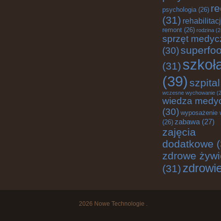
re
psychologia
(26)
(31)
rehabilitac
remont
(26)
rodzina
(2
sprzęt medyc
superfo
(30)
szkoł
(31)
(39)
szpital
wczesne wychowanie
(2
wiedza medy
(30)
wyposażenie 
zabawa
(27)
(26)
zajęcia
dodatkowe
(
zdrowe żywi
zdrowi
(31)
2026
Nowe Technologie
.