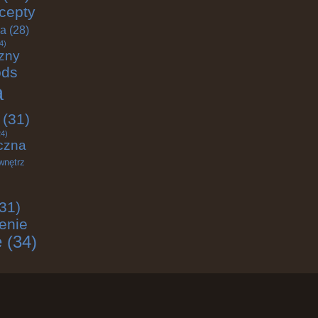
cepty
ja
(28)
4)
zny
ods
a
(31)
4)
czna
wnętrz
31)
enie
e
(34)