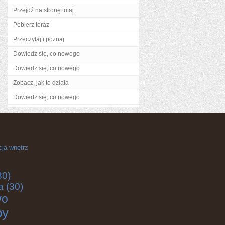
Przejdź na stronę tutaj
Pobierz teraz
Przeczytaj i poznaj
Dowiedz się, co nowego
Dowiedz się, co nowego
Zobacz, jak to działa
Dowiedz się, co nowego
cja wnętrz
30)
a
(30)
wo
by