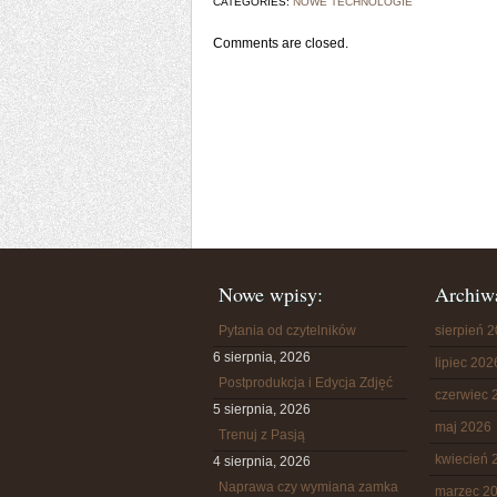
CATEGORIES:
NOWE TECHNOLOGIE
Comments are closed.
Nowe wpisy:
Archiw
Pytania od czytelników
sierpień 
6 sierpnia, 2026
lipiec 202
Postprodukcja i Edycja Zdjęć
czerwiec 
5 sierpnia, 2026
maj 2026
Trenuj z Pasją
kwiecień 
4 sierpnia, 2026
Naprawa czy wymiana zamka
marzec 2