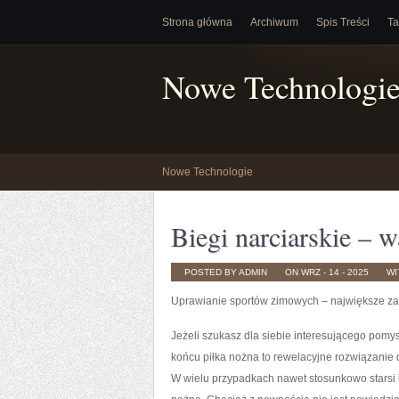
Strona główna
Archiwum
Spis Treści
Ta
Nowe Technologi
Nowe Technologie
Biegi narciarskie – w
POSTED BY ADMIN
ON WRZ - 14 - 2025
WI
Uprawianie sportów zimowych – największe za
Jeżeli szukasz dla siebie interesującego pom
końcu piłka nożna to rewelacyjne rozwiązanie dl
W wielu przypadkach nawet stosunkowo starsi 