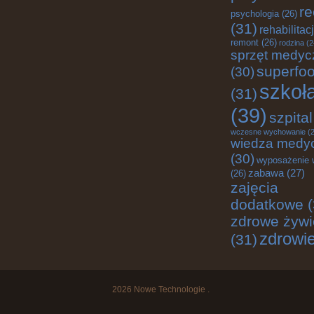
re
psychologia
(26)
(31)
rehabilitac
remont
(26)
rodzina
(2
sprzęt medyc
superfo
(30)
szkoł
(31)
(39)
szpital
wczesne wychowanie
(2
wiedza medy
(30)
wyposażenie 
zabawa
(27)
(26)
zajęcia
dodatkowe
(
zdrowe żywi
zdrowi
(31)
2026
Nowe Technologie
.