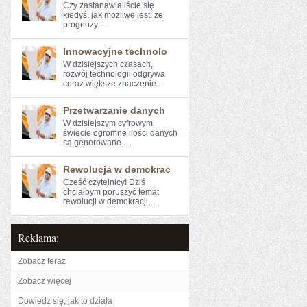
Czy zastanawialiście ​się
‍kiedyś, jak możliwe⁣ jest, że​
prognozy ...
Innowacyjne technolo
W dzisiejszych⁢ czasach,
rozwój technologii‌ odgrywa
coraz większe ​znaczenie ...
Przetwarzanie danych
W dzisiejszym cyfrowym
świecie ogromne ⁤ilości danych
⁤są generowane ...
Rewolucja w demokrac
Cześć czytelnicy! Dziś
chciałbym poruszyć temat
rewolucji​ w demokracji, ...
Reklama:
Zobacz teraz
Zobacz więcej
Dowiedz się, jak to działa