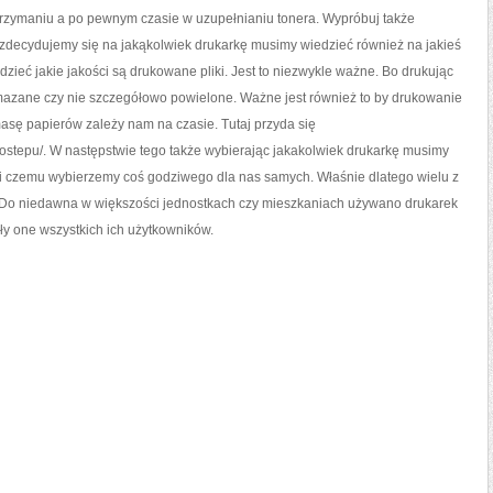
WAŻNE
utrzymaniu a po pewnym czasie w uzupełnianiu tonera. Wypróbuj także
śli zdecydujemy się na jakąkolwiek drukarkę musimy wiedzieć również na jakieś
zieć jakie jakości są drukowane pliki. Jest to niezwykle ważne. Bo drukując
mazane czy nie szczegółowo powielone. Ważne jest również to by drukowanie
asę papierów zależy nam na czasie. Tutaj przyda się
-dostepu/. W następstwie tego także wybierając jakakolwiek drukarkę musimy
ki czemu wybierzemy coś godziwego dla nas samych. Właśnie dlatego wielu z
. Do niedawna w większości jednostkach czy mieszkaniach używano drukarek
y one wszystkich ich użytkowników.