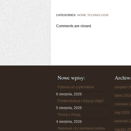
CATEGORIES:
NOWE TECHNOLOGIE
Comments are closed.
Nowe wpisy:
Archiw
Pytania od czytelników
sierpień 
6 sierpnia, 2026
lipiec 202
Postprodukcja i Edycja Zdjęć
czerwiec 
5 sierpnia, 2026
maj 2026
Trenuj z Pasją
kwiecień 
4 sierpnia, 2026
Naprawa czy wymiana zamka
marzec 2