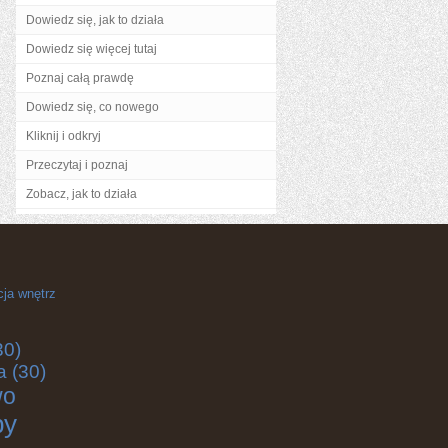
Dowiedz się, jak to działa
Dowiedz się więcej tutaj
Poznaj całą prawdę
Dowiedz się, co nowego
Kliknij i odkryj
Przeczytaj i poznaj
Zobacz, jak to działa
cja wnętrz
30)
a
(30)
wo
by