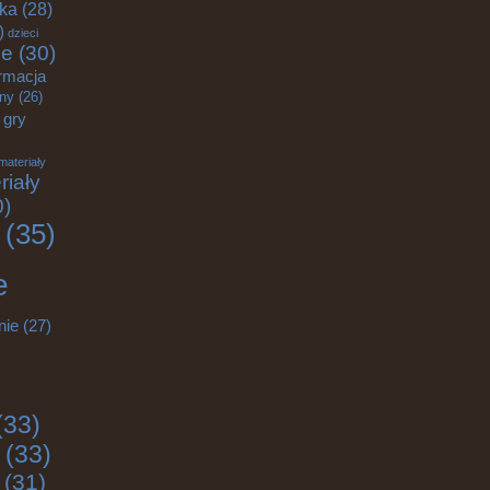
yka
(28)
)
dzieci
ce
(30)
rmacja
zny
(26)
gry
materiały
riały
0)
(35)
e
nie
(27)
(33)
(33)
(31)