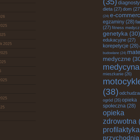
(35)
diagnost
dieta
(27)
dom
(27
e-commer
(24)
026
egzaminy
(28)
fa
2025
(27)
fitness medyc
genetyka
(30)
2025
edukacyjne
(27)
ik 2025
korepetycje
(28)
mate
2025
budowlane
(24)
medyczne
(3
2025
medycyna
5
mieszkanie
(26)
motocykl
2025
(38)
odchudza
2025
opieka
ogród
(26)
społeczna
(28)
025
opieka
zdrowotna
profilaktyka
przychodnia