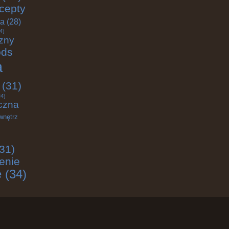
cepty
ja
(28)
4)
zny
ods
a
(31)
4)
czna
wnętrz
31)
enie
e
(34)