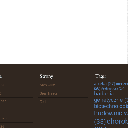
a
Strony
Tagi:
apteka
(27)
aranża
2026
Archiwum
(26)
Architektura
(24)
badania
6
Spis Treści
genetyczne
(
2026
Tagi
biotechnologi
budownict
2026
choro
(33)
026