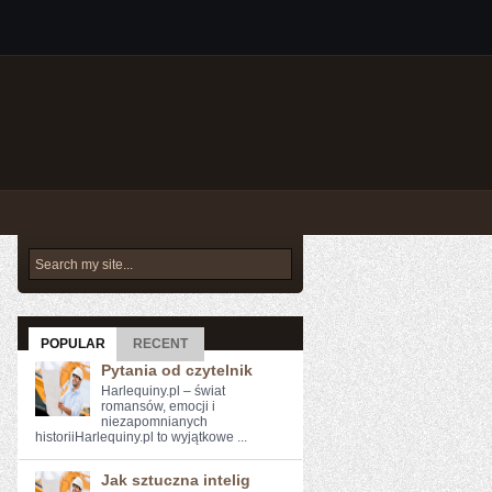
POPULAR
RECENT
Pytania od czytelnik
Harlequiny.pl – świat
romansów, emocji i
niezapomnianych
historiiHarlequiny.pl to wyjątkowe ...
Jak sztuczna intelig