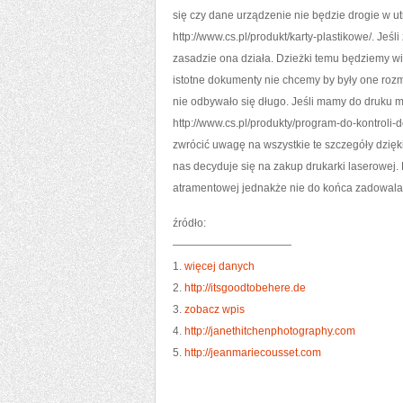
się czy dane urządzenie nie będzie drogie w 
http://www.cs.pl/produkt/karty-plastikowe/. Je
zasadzie ona działa. Dzieżki temu będziemy wid
istotne dokumenty nie chcemy by były one roz
nie odbywało się długo. Jeśli mamy do druku m
http://www.cs.pl/produkty/program-do-kontroli
zwrócić uwagę na wszystkie te szczegóły dzię
nas decyduje się na zakup drukarki laserowej
atramentowej jednakże nie do końca zadowalał
źródło:
———————————
1.
więcej danych
2.
http://itsgoodtobehere.de
3.
zobacz wpis
4.
http://janethitchenphotography.com
5.
http://jeanmariecousset.com