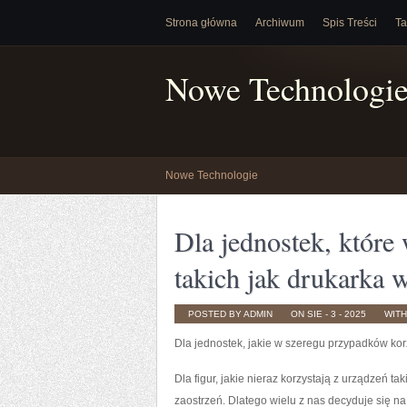
Strona główna
Archiwum
Spis Treści
Ta
Nowe Technologi
Nowe Technologie
Dla jednostek, które 
takich jak drukarka 
POSTED BY ADMIN
ON SIE - 3 - 2025
WIT
Dla jednostek, jakie w szeregu przypadków kor
Dla figur, jakie nieraz korzystają z urządzeń ta
zaostrzeń. Dlatego wielu z nas decyduje się n