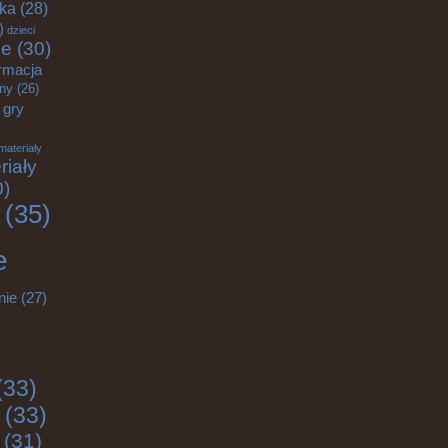
yka
(28)
)
dzieci
ce
(30)
rmacja
zny
(26)
gry
materiały
riały
0)
(35)
e
nie
(27)
(33)
(33)
(31)