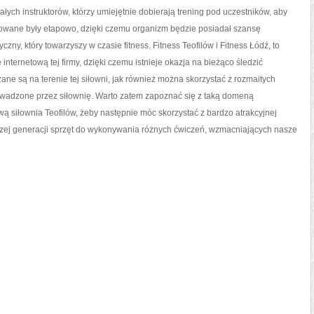
ałych instruktorów, którzy umiejętnie dobierają trening pod uczestników, aby
zowane były etapowo, dzięki czemu organizm będzie posiadał szansę
zny, który towarzyszy w czasie fitness. Fitness Teofilów i Fitness Łódź, to
 internetową tej firmy, dzięki czemu istnieje okazja na bieżąco śledzić
ne są na terenie tej siłowni, jak również można skorzystać z rozmaitych
owadzone przez siłownię. Warto zatem zapoznać się z taką domeną
ą siłownia Teofilów, żeby następnie móc skorzystać z bardzo atrakcyjnej
wszej generacji sprzęt do wykonywania różnych ćwiczeń, wzmacniających nasze