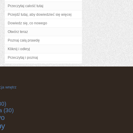
Przeczytaj całość tutaj
Przejdź tutaj, aby dowiedzieć się więcej
Dowiedz się, co nowego
Otwórz teraz
Poznaj całą prawdę
Kliknij i odkryj
Przeczytaj i poznaj
cja wnętrz
30)
a
(30)
wo
by