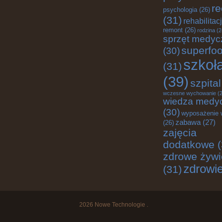
re
psychologia
(26)
(31)
rehabilitac
remont
(26)
rodzina
(2
sprzęt medyc
superfo
(30)
szkoł
(31)
(39)
szpital
wczesne wychowanie
(2
wiedza medy
(30)
wyposażenie 
zabawa
(27)
(26)
zajęcia
dodatkowe
(
zdrowe żywi
zdrowi
(31)
2026
Nowe Technologie
.