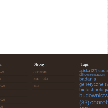
a
Strony
Tagi:
apteka
(27)
aranża
2026
Archiwum
(26)
Architektura
(24)
badania
6
Spis Treści
genetyczne
(
2026
Tagi
biotechnologi
budownict
2026
choro
(33)
026