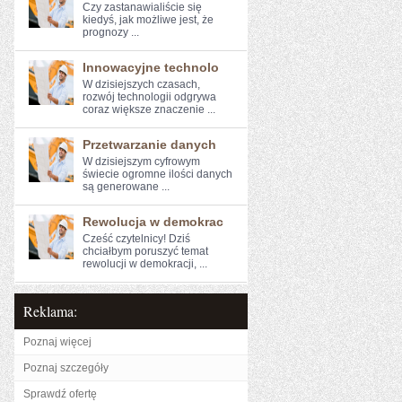
Czy zastanawialiście ​się
‍kiedyś, jak możliwe⁣ jest, że​
prognozy ...
Innowacyjne technolo
W dzisiejszych⁢ czasach,
rozwój technologii‌ odgrywa
coraz większe ​znaczenie ...
Przetwarzanie danych
W dzisiejszym cyfrowym
świecie ogromne ⁤ilości danych
⁤są generowane ...
Rewolucja w demokrac
Cześć czytelnicy! Dziś
chciałbym poruszyć temat
rewolucji​ w demokracji, ...
Reklama:
Poznaj więcej
Poznaj szczegóły
Sprawdź ofertę