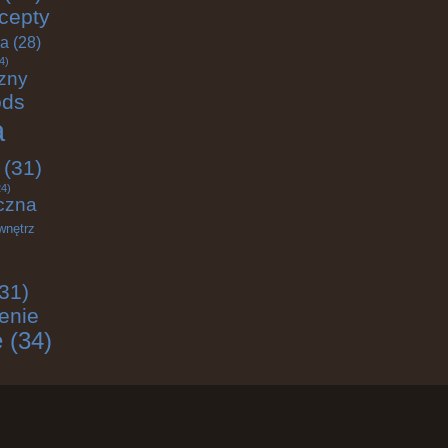
cepty
ja
(28)
4)
zny
ods
a
(31)
4)
czna
wnętrz
31)
enie
e
(34)