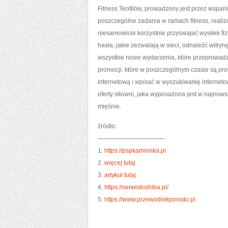
Fitness Teofilów, prowadzony jest przez wspani
poszczególne zadania w ramach fitness, reali
niesamowicie korzystnie przyswajać wysiłek fizyc
hasła, jakie zezwalają w sieci, odnaleźć witrynę
wszystkie nowe wydarzenia, które przeprowadza
promocji, które w poszczególnym czasie są pr
internetową i wpisać w wyszukiwarkę internetow
oferty siłowni, jaka wyposażona jest w najno
mięśnie.
źródło:
———————————
1.
https://pspkamionka.pl
2.
więcej tutaj
3.
artykuł tutaj
4.
https://serwistoshiba.pl/
5.
https://www.przewodnikporodo.pl