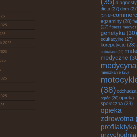
(35)
diagnost
dieta
(27)
dom
(27
e-commer
(24)
026
egzaminy
(28)
fa
2025
(27)
fitness medyc
genetyka
(30)
2025
edukacyjne
(27)
ik 2025
korepetycje
(28)
mate
2025
budowlane
(24)
medyczne
(3
2025
medycyna
5
mieszkanie
(26)
motocykl
2025
(38)
odchudza
2025
opieka
ogród
(26)
społeczna
(28)
025
opieka
zdrowotna
profilaktyka
przychodnia