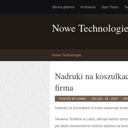
Strona główna
Archiwum
Spis Treści
Ta
Nowe Technologi
Nowe Technologie
Nadruki na koszulka
firma
POSTED BY ADMIN
ON CZE - 29 - 2025
WI
Nadruki na koszulkach w Łodzi wykonuje dosko
Siłownia Teofilów w Łodzi, oferuje bardzo obsz
jak także niesamowicie dobrze wpłynie na kondyc