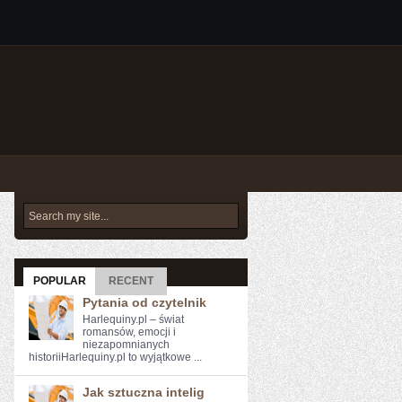
POPULAR
RECENT
Pytania od czytelnik
Harlequiny.pl – świat
romansów, emocji i
niezapomnianych
historiiHarlequiny.pl to wyjątkowe ...
Jak sztuczna intelig