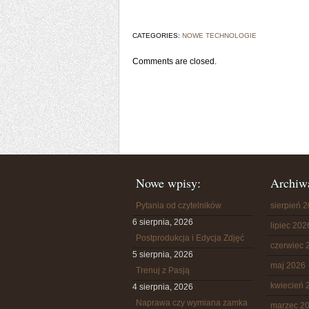
CATEGORIES:
NOWE TECHNOLOGIE
Comments are closed.
Nowe wpisy:
Archiw
Pytania od czytelników
sierpień 
6 sierpnia, 2026
lipiec 202
Postprodukcja i Edycja Zdjęć
czerwiec 
5 sierpnia, 2026
maj 2026
Trenuj z Pasją
kwiecień 
4 sierpnia, 2026
Naprawa czy wymiana zamka
marzec 2