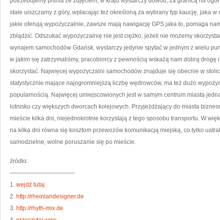
potrzebujemy pisma ze zdjęciem, w kraju wystarczy dowód, za granicą na ogó
stale uiszczamy z góry, wpłacając też określoną za wybrany typ kaucję, jaka w 
jakie oferują wypożyczalnie, zawsze mają nawigację GPS jaka to, pomaga nam
zbłądzić. Odszukać wypożyczalnię nie jest ciężko, jeżeli nie możemy skorzysta
wynajem samochodów Gdańsk, wystarczy jedynie spytać w jednym z wielu punk
w jakim się zatrzymaliśmy, pracobiorcy z pewnością wskażą nam dobrą drogę i 
skorzystać. Najwięcej wypożyczalni samochodów znajduje się obecnie w stolic
statystycznie mające najogromniejszą liczbę wędrowców, ma też dużo wypożycza
popularnością. Najwięcej umiejscowionych jest w samym centrum miasta jedn
lotnisku czy większych dworcach kolejowych. Przyjeżdżający do miasta biznesm
mieście kilka dni, niejednokrotnie korzystają z tego sposobu transportu. W
na kilka dni równa się kosztom przewozów komunikacją miejską, co tylko uatra
samodzielne, wolne poruszanie się po mieście.
źródło:
———————————
1.
wejdź tutaj
2.
http://rheinlandesigner.de
3.
http://rhyth-mix.de