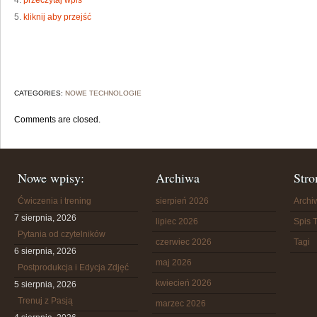
4.
przeczytaj wpis
5.
kliknij aby przejść
CATEGORIES:
NOWE TECHNOLOGIE
Comments are closed.
Nowe wpisy:
Archiwa
Stro
Ćwiczenia i trening
sierpień 2026
Arch
7 sierpnia, 2026
lipiec 2026
Spis T
Pytania od czytelników
czerwiec 2026
Tagi
6 sierpnia, 2026
maj 2026
Postprodukcja i Edycja Zdjęć
kwiecień 2026
5 sierpnia, 2026
Trenuj z Pasją
marzec 2026