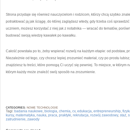
Strona przydaje się również nauczycielom i rodzicom, którzy chcą szybko zna
potraktować ją jak ściągę, do której zaglądasz wtedy, gdy trzeba coś sprawdzić 
uczniem, możesz korzystać z niej jak z notatnika — wracać do tematów, porówn
budować swoją wiedzę kawałek po kawałku.
Całość powstała po to, żeby wspierać rozwój na każdym etapie: od podstaw, pr
Niezależnie od tego, czy chcesz lepiej zrozumieć materiał, czy po prostu lubis
znajdziesz tu treści, które pomogą Ci uczyć się pewniej. To miejsce, w którym
którym każdy może znaleźć swój sposób na zrozumienie.
CATEGORIES:
NOWE TECHNOLOGIE
Tagi:
badania naukowe
,
biologia
,
chemia
,
cv
,
edukacja
,
entrepreneurship
,
fizyk
kursy
,
matematyka
,
nauka
,
praca
,
praktyki
,
rekrutacja
,
rozwój zawodowy
,
staż
,
s
zatrudnienie
,
zawody