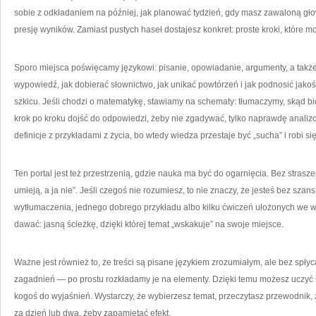
sobie z odkładaniem na później, jak planować tydzień, gdy masz zawaloną gło
presję wyników. Zamiast pustych haseł dostajesz konkret: proste kroki, które 
Sporo miejsca poświęcamy językowi: pisanie, opowiadanie, argumenty, a takż
wypowiedź, jak dobierać słownictwo, jak unikać powtórzeń i jak podnosić jakoś
szkicu. Jeśli chodzi o matematykę, stawiamy na schematy: tłumaczymy, skąd bior
krok po kroku dojść do odpowiedzi, żeby nie zgadywać, tylko naprawdę anali
definicje z przykładami z życia, bo wtedy wiedza przestaje być „sucha” i robi s
Ten portal jest też przestrzenią, gdzie nauka ma być do ogarnięcia. Bez strasze
umieją, a ja nie”. Jeśli czegoś nie rozumiesz, to nie znaczy, że jesteś bez sz
wytłumaczenia, jednego dobrego przykładu albo kilku ćwiczeń ułożonych we wła
dawać: jasną ścieżkę, dzięki której temat „wskakuje” na swoje miejsce.
Ważne jest również to, że treści są pisane językiem zrozumiałym, ale bez spły
zagadnień — po prostu rozkładamy je na elementy. Dzięki temu możesz uczyć s
kogoś do wyjaśnień. Wystarczy, że wybierzesz temat, przeczytasz przewodnik, z
za dzień lub dwa, żeby zapamiętać efekt.