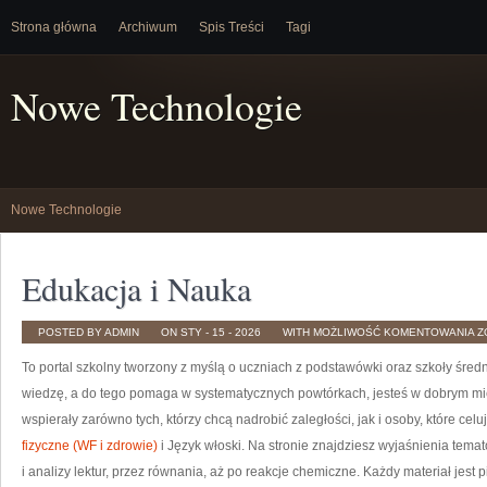
Strona główna
Archiwum
Spis Treści
Tagi
Nowe Technologie
Nowe Technologie
Edukacja i Nauka
E
POSTED BY ADMIN
ON STY - 15 - 2026
WITH
MOŻLIWOŚĆ KOMENTOWANIA
Z
I
N
To portal szkolny tworzony z myślą o uczniach z podstawówki oraz szkoły średni
wiedzę, a do tego pomaga w systematycznych powtórkach, jesteś w dobrym mie
wspierały zarówno tych, którzy chcą nadrobić zaległości, jak i osoby, które ce
fizyczne (WF i zdrowie)
i Język włoski. Na stronie znajdziesz wyjaśnienia temató
i analizy lektur, przez równania, aż po reakcje chemiczne. Każdy materiał jest 