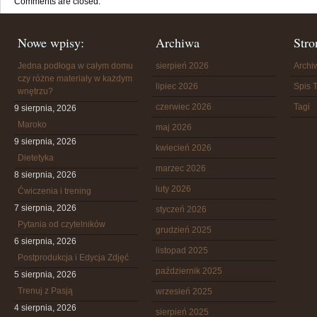
Comments are closed.
Nowe wpisy:
Archiwa
Stro
Jedna podłoga w całym domu
sierpień 2026
Arch
czy różne materiały w każdym
lipiec 2026
Spis T
wnętrzu?
czerwiec 2026
Tagi
9 sierpnia, 2026
Maroko
maj 2026
9 sierpnia, 2026
kwiecień 2026
Dietetyka
marzec 2026
8 sierpnia, 2026
luty 2026
Ćwiczenia i trening
7 sierpnia, 2026
styczeń 2026
Pytania od czytelników
grudzień 2025
6 sierpnia, 2026
listopad 2025
Postprodukcja i Edycja Zdjęć
październik 2025
5 sierpnia, 2026
Trenuj z Pasją
wrzesień 2025
4 sierpnia, 2026
sierpień 2025