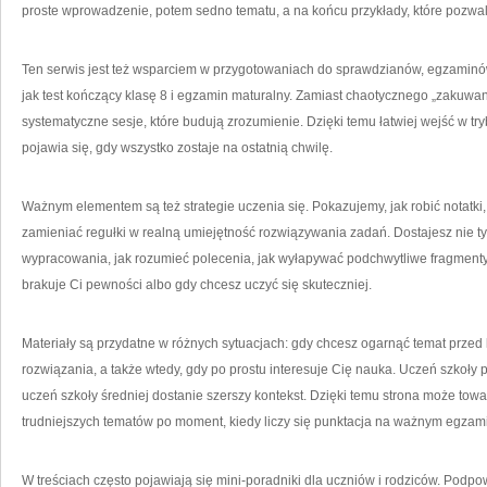
proste wprowadzenie, potem sedno tematu, a na końcu przykłady, które pozwala
Ten serwis jest też wsparciem w przygotowaniach do sprawdzianów, egzaminó
jak test kończący klasę 8 i egzamin maturalny. Zamiast chaotycznego „zakuwan
systematyczne sesje, które budują zrozumienie. Dzięki temu łatwiej wejść w tryb
pojawia się, gdy wszystko zostaje na ostatnią chwilę.
Ważnym elementem są też strategie uczenia się. Pokazujemy, jak robić notatki,
zamieniać regułki w realną umiejętność rozwiązywania zadań. Dostajesz nie tylko
wypracowania, jak rozumieć polecenia, jak wyłapywać podchwytliwe fragmenty
brakuje Ci pewności albo gdy chcesz uczyć się skuteczniej.
Materiały są przydatne w różnych sytuacjach: gdy chcesz ogarnąć temat przed
rozwiązania, a także wtedy, gdy po prostu interesuje Cię nauka. Uczeń szkoły 
uczeń szkoły średniej dostanie szerszy kontekst. Dzięki temu strona może towa
trudniejszych tematów po moment, kiedy liczy się punktacja na ważnym egzami
W treściach często pojawiają się mini-poradniki dla uczniów i rodziców. Podpo