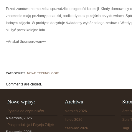
Przed zamówieniem trzeba sprawdzić dostępność kolekcji. Kiedy domownicy 
znaczenie mają poziomy posadzki, podkłady oraz przejścia przy drzwiach. Sp
ładnym zdjęciu. W praktyce decyduje świadomy wybór całego zestawu. Wtedy
służyć przez kolejne lata.
+Artykuł Sponsorowany+
CATEGORIES:
NOWE TECHNOLOGIE
Comments are closed.
Nowe wpisy:
Archiwa
Stro
Pytania od czytelników
sierpień 2026
Arch
6 sierpnia, 2026
lipiec 2026
Spis T
Postprodukcja i Edycja Zdjęć
czerwiec 2026
Tagi