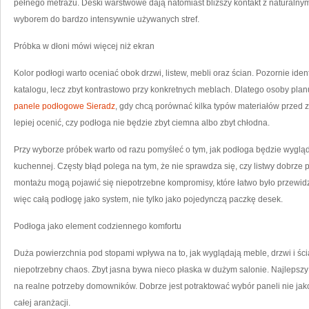
pełnego metrażu. Deski warstwowe dają natomiast bliższy kontakt z naturalny
wyborem do bardzo intensywnie używanych stref.
Próbka w dłoni mówi więcej niż ekran
Kolor podłogi warto oceniać obok drzwi, listew, mebli oraz ścian. Pozornie i
katalogu, lecz zbyt kontrastowo przy konkretnych meblach. Dlatego osoby pla
panele podłogowe Sieradz
, gdy chcą porównać kilka typów materiałów prze
lepiej ocenić, czy podłoga nie będzie zbyt ciemna albo zbyt chłodna.
Przy wyborze próbek warto od razu pomyśleć o tym, jak podłoga będzie wyglą
kuchennej. Częsty błąd polega na tym, że nie sprawdza się, czy listwy dobrze 
montażu mogą pojawić się niepotrzebne kompromisy, które łatwo było przewid
więc całą podłogę jako system, nie tylko jako pojedynczą paczkę desek.
Podłoga jako element codziennego komfortu
Duża powierzchnia pod stopami wpływa na to, jak wyglądają meble, drzwi i ś
niepotrzebny chaos. Zbyt jasna bywa nieco płaska w dużym salonie. Najlepszy
na realne potrzeby domowników. Dobrze jest potraktować wybór paneli nie jako
całej aranżacji.