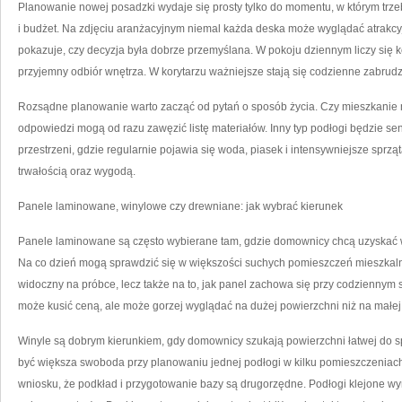
Planowanie nowej posadzki wydaje się prosty tylko do momentu, w którym trze
i budżet. Na zdjęciu aranżacyjnym niemal każda deska może wyglądać atrakcyj
pokazuje, czy decyzja była dobrze przemyślana. W pokoju dziennym liczy się k
przyjemny odbiór wnętrza. W korytarzu ważniejsze stają się codzienne zabrudze
Rozsądne planowanie warto zacząć od pytań o sposób życia. Czy mieszkanie
odpowiedzi mogą od razu zawęzić listę materiałów. Inny typ podłogi będzie s
przestrzeni, gdzie regularnie pojawia się woda, piasek i intensywniejsze sprząt
trwałością oraz wygodą.
Panele laminowane, winylowe czy drewniane: jak wybrać kierunek
Panele laminowane są często wybierane tam, gdzie domownicy chcą uzyskać w
Na co dzień mogą sprawdzić się w większości suchych pomieszczeń mieszkalnyc
widoczny na próbce, lecz także na to, jak panel zachowa się przy codziennym 
może kusić ceną, ale może gorzej wyglądać na dużej powierzchni niż na małej
Winyle są dobrym kierunkiem, gdy domownicy szukają powierzchni łatwej do s
być większa swoboda przy planowaniu jednej podłogi w kilku pomieszczeniach
wniosku, że podkład i przygotowanie bazy są drugorzędne. Podłogi klejone 