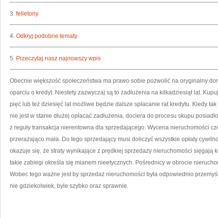
3.
felietony
4.
Odkryj podobne tematy
5.
Przeczytaj nasz najnowszy wpis
Obecnie większość społeczeństwa ma prawo sobie pozwolić na oryginalny dom
oparciu o kredyt. Niestety zazwyczaj są to zadłużenia na kilkadziesiąt lat. Ku
pięć lub też dziesięć lat możliwe będzie dalsze spłacanie rat kredytu. Kiedy t
nie jest w stanie dłużej opłacać zadłużenia, dociera do procesu skupu posiadł
z reguły transakcja nierentowna dla sprzedającego. Wycena nieruchomości częs
przerażająco mała. Do tego sprzedający musi doliczyć wszystkie opłaty cywil
okazuje się, że straty wynikające z prędkiej sprzedaży nieruchomości sięgają 
takie zabiegi określa się mianem nieetycznych. Pośrednicy w obrocie nierucho
Wobec tego ważne jest by sprzedaż nieruchomości była odpowiednio przemyś
nie gdziekolwiek, byle szybko oraz sprawnie.