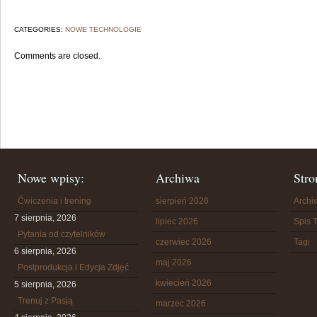
CATEGORIES:
NOWE TECHNOLOGIE
Comments are closed.
Nowe wpisy:
Archiwa
Stro
Ćwiczenia i trening
sierpień 2026
Arch
7 sierpnia, 2026
lipiec 2026
Spis T
Pytania od czytelników
czerwiec 2026
Tagi
6 sierpnia, 2026
maj 2026
Postprodukcja i Edycja Zdjęć
kwiecień 2026
5 sierpnia, 2026
Trenuj z Pasją
marzec 2026